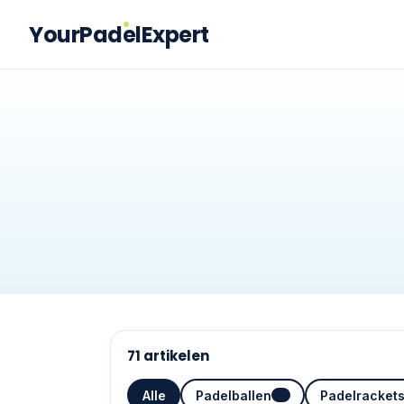
YourPadelExpert
71
artikelen
Alle
Padelballen
Padelracket
3