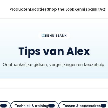
Producten
Locaties
Shop the Look
Kennisbank
FAQ
KENNISBANK
Tips van Alex
Onafhankelijke gidsen, vergelijkingen en keuzehulp.
s
Techniek & training
Tassen & accessoires
17
17
4