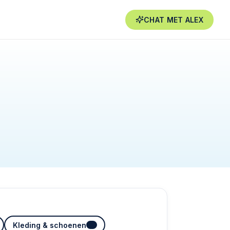
CHAT MET
ALEX
Kleding & schoenen
3