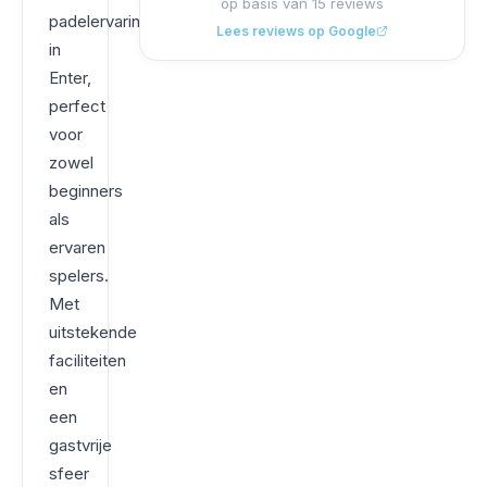
op basis van
15
reviews
padelervaring
Lees reviews op Google
in
Enter,
perfect
voor
zowel
beginners
als
ervaren
spelers.
Met
uitstekende
faciliteiten
en
een
gastvrije
sfeer