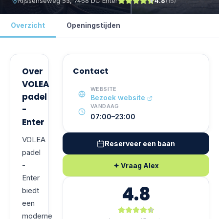
Rijssenseweg 53, 7468 DC Enter
4.8
(
15
)
Overzicht
Openingstijden
Over
Contact
VOLEA
WEBSITE
padel
Bezoek website
VANDAAG
-
07:00–23:00
Enter
VOLEA
Reserveer een baan
padel
-
✦ Vraag Alex
Enter
4.8
biedt
een
moderne