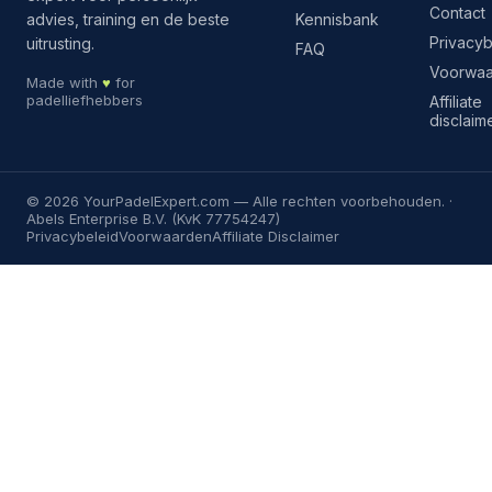
Contact
advies, training en de beste
Kennisbank
Privacyb
uitrusting.
FAQ
Voorwa
Made with
♥
for
padelliefhebbers
Affiliate
disclaim
©
2026
YourPadelExpert.com
— Alle rechten voorbehouden. ·
Abels Enterprise B.V. (KvK 77754247)
Privacybeleid
Voorwaarden
Affiliate Disclaimer