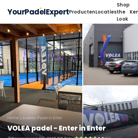
Shop
YourPadelExpert
Producten
Locaties
the
Ke
Look
Home
›
Locaties
›
Padel in Enter
VOLEA padel - Enter in Enter