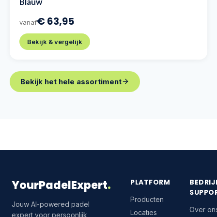
Blauw
€ 63,95
vanaf
Bekijk & vergelijk
Bekijk het hele assortiment
PLATFORM
BEDRIJ
YourPadelExpert
.
SUPPO
Producten
Jouw AI-powered padel
Over on
Locaties
expert voor persoonlijk