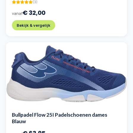
(
3
)
€ 32,00
vanaf
Bekijk & vergelijk
Bullpadel Flow 25I Padelschoenen dames
Blauw