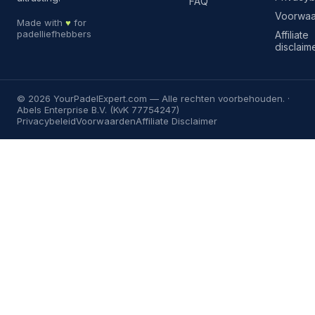
FAQ
Voorwa
Made with
♥
for
padelliefhebbers
Affiliate
disclaim
©
2026
YourPadelExpert.com
— Alle rechten voorbehouden. ·
Abels Enterprise B.V. (KvK 77754247)
Privacybeleid
Voorwaarden
Affiliate Disclaimer