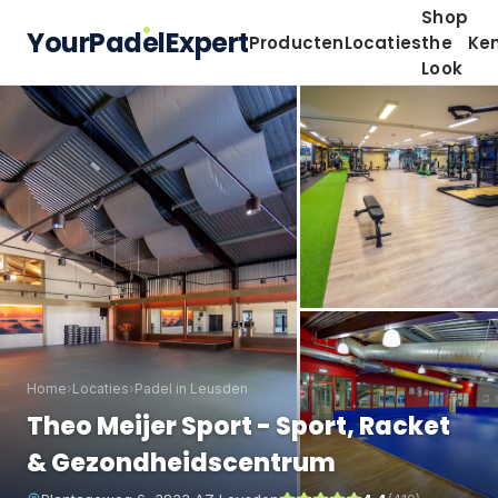
Shop
YourPadelExpert
Producten
Locaties
the
Ke
Look
Home
›
Locaties
›
Padel in Leusden
Theo Meijer Sport - Sport, Racket
& Gezondheidscentrum