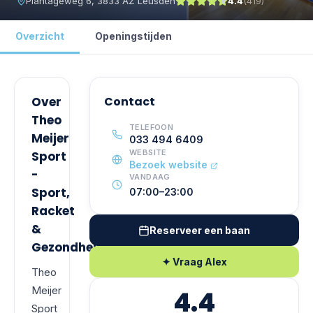
Plantageweg 6, 3833 AZ Leusden
4.4
(
419
)
Overzicht
Openingstijden
Over
Contact
Theo
TELEFOON
Meijer
033 494 6409
WEBSITE
Sport
Bezoek website
-
VANDAAG
Sport,
07:00–23:00
Racket
&
Reserveer een baan
Gezondheidscentrum
✦ Vraag Alex
Theo
Meijer
4.4
Sport