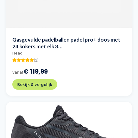
Gasgevulde padelballen padel pro+ doos met
24 kokers met elk 3…
Head
(
2
)
€ 119,99
vanaf
Bekijk & vergelijk