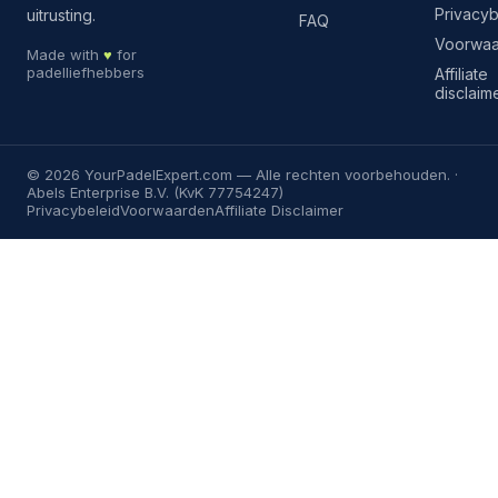
Privacyb
uitrusting.
FAQ
Voorwa
Made with
♥
for
padelliefhebbers
Affiliate
disclaim
©
2026
YourPadelExpert.com
— Alle rechten voorbehouden. ·
Abels Enterprise B.V. (KvK 77754247)
Privacybeleid
Voorwaarden
Affiliate Disclaimer