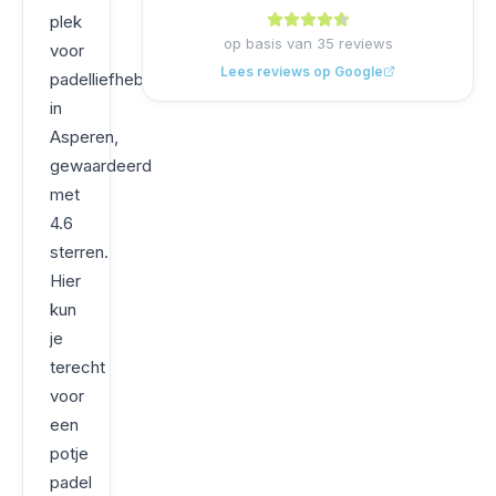
plek
op basis van
35
reviews
voor
Lees reviews op Google
padelliefhebbers
in
Asperen,
gewaardeerd
met
4.6
sterren.
Hier
kun
je
terecht
voor
een
potje
padel