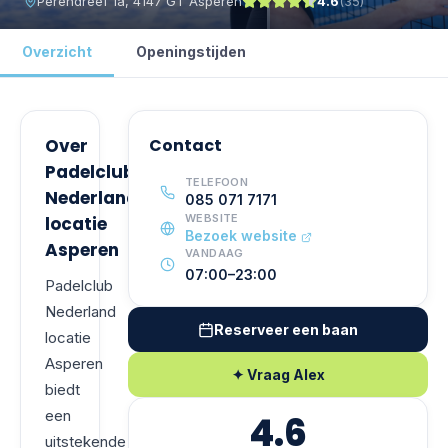
Perendreef 1a, 4147 GT Asperen
4.6
(
35
)
Overzicht
Openingstijden
Over
Contact
Padelclub
TELEFOON
Nederland
085 071 7171
WEBSITE
locatie
Bezoek website
Asperen
VANDAAG
07:00–23:00
Padelclub
Nederland
Reserveer een baan
locatie
Asperen
✦ Vraag Alex
biedt
een
4.6
uitstekende