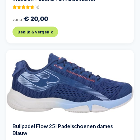
(
4
)
€ 20,00
vanaf
Bekijk & vergelijk
Bullpadel Flow 25I Padelschoenen dames
Blauw