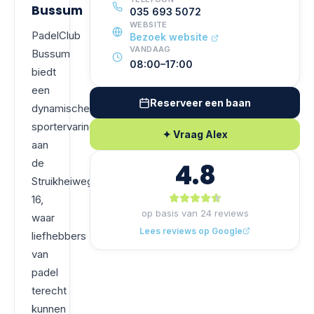
Bussum
035 693 5072
WEBSITE
PadelClub
Bezoek website
VANDAAG
Bussum
08:00–17:00
biedt
een
Reserveer een baan
dynamische
sportervaring
✦ Vraag Alex
aan
de
4.8
Struikheiweg
16,
op basis van
24
reviews
waar
Lees reviews op Google
liefhebbers
van
padel
terecht
kunnen