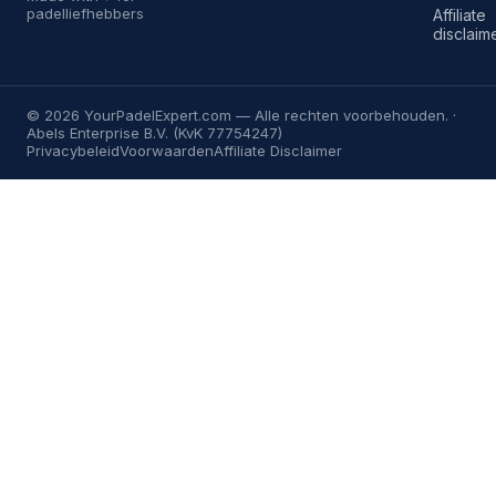
padelliefhebbers
Affiliate
disclaim
©
2026
YourPadelExpert.com
— Alle rechten voorbehouden. ·
Abels Enterprise B.V. (KvK 77754247)
Privacybeleid
Voorwaarden
Affiliate Disclaimer