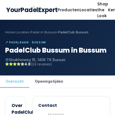
Shop
YourPadelExpert
Producten
Locaties
the
Ke
Look
Home
›
Locaties
›
Padel in Bussum
›
PadelClub Bussum
📍
PADELBAAN · BUSSUM
PadelClub Bussum in Bussum
Struikheiweg 16, 1406 TK Bussum
4.8
(
24
reviews)
Overzicht
Openingstijden
Over
Contact
PadelClub
TELEFOON