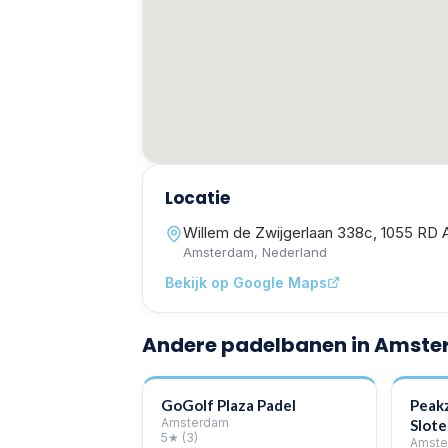
Locatie
Willem de Zwijgerlaan 338c, 1055 RD
Amsterdam
, Nederland
Bekijk op Google Maps
Andere padelbanen in Amst
GoGolf Plaza Padel
Peak
Amsterdam
Slote
5
★
(3)
Amste