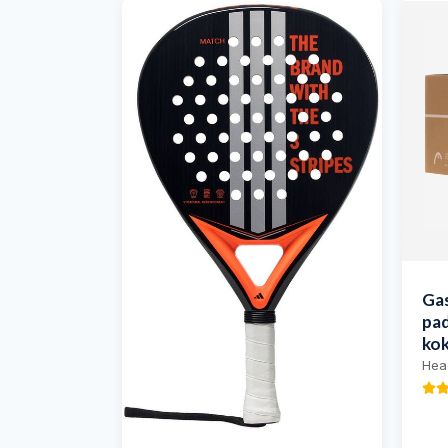
Gas
pad
kok
Hea