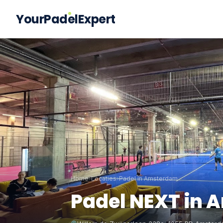
YourPadelExpert
Home
›
Locaties
›
Padel in Amsterdam
Padel NEXT in