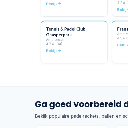
4.3
★
Bekijk
Bekij
Tennis & Padel Club
Frans
Amste
Gaasperpark
4.5
★
(
Amsterdam
4.7
★
(34)
Bekij
Bekijk
Ga goed voorbereid 
Bekijk populaire padelrackets, ballen en s