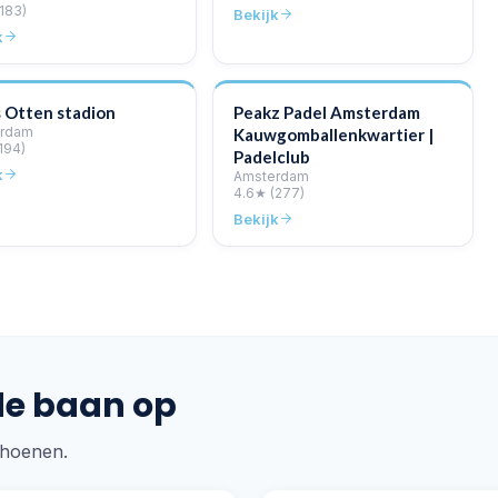
(183)
Bekijk
k
 Otten stadion
Peakz Padel Amsterdam
rdam
Kauwgomballenkwartier |
194)
Padelclub
k
Amsterdam
4.6
★
(277)
Bekijk
de baan op
choenen.