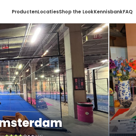
Producten
Locaties
Shop the Look
Kennisbank
FAQ
 Amsterdam