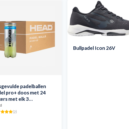
Bullpadel Icon 26V
gevulde padelballen
el pro+ doos met 24
ers met elk 3…
d
(
2
)