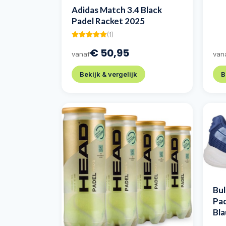
Adidas Match 3.4 Black
Padel Racket 2025
(
1
)
€ 50,95
vanaf
van
Bekijk & vergelijk
B
Bul
Pa
Bl