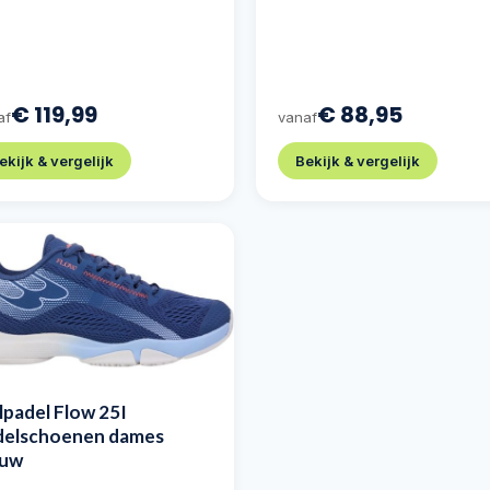
€ 119,99
€ 88,95
af
vanaf
ekijk & vergelijk
Bekijk & vergelijk
lpadel Flow 25I
delschoenen dames
auw