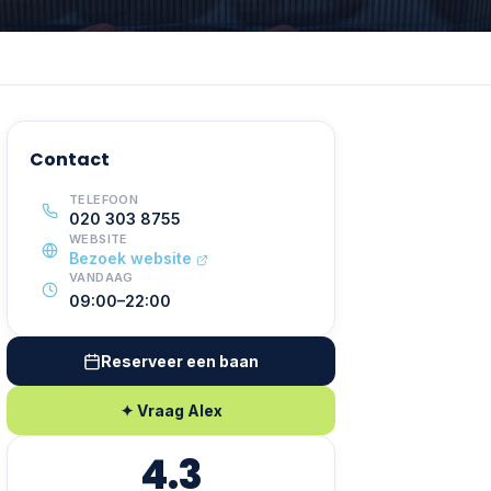
Contact
TELEFOON
020 303 8755
WEBSITE
Bezoek website
VANDAAG
09:00–22:00
Reserveer een baan
✦ Vraag Alex
4.3