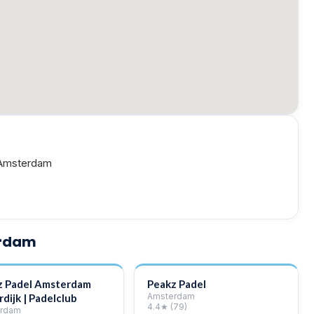
 Amsterdam
erdam
z Padel Amsterdam
Peakz Padel
Amsterdam
rdijk | Padelclub
4.4
★
(79)
rdam