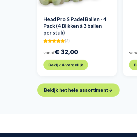
Head Pro S Padel Ballen - 4
Pack (4 Blikken à 3 ballen
per stuk)
(
3
)
€ 32,00
vanaf
van
Bekijk & vergelijk
B
Bekijk het hele assortiment