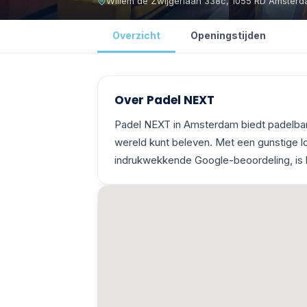
Willem de Zwijgerlaan 338c, 1055 RD Amster
Overzicht
Openingstijden
Over
Padel NEXT
Padel NEXT in Amsterdam biedt padelbane
wereld kunt beleven. Met een gunstige l
indrukwekkende Google-beoordeling, is h