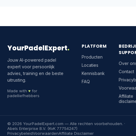
PLATFORM
BEDRIJ
YourPadelExpert
.
SUPPO
Producten
Jouw AI-powered padel
Over on
Locaties
expert voor persoonlijk
Contact
advies, training en de beste
Kennisbank
Privacyb
uitrusting.
FAQ
Voorwa
Made with
♥
for
padelliefhebbers
Affiliate
disclaim
©
2026
YourPadelExpert.com
— Alle rechten voorbehouden. ·
Abels Enterprise B.V. (KvK 77754247)
Privacybeleid
Voorwaarden
Affiliate Disclaimer