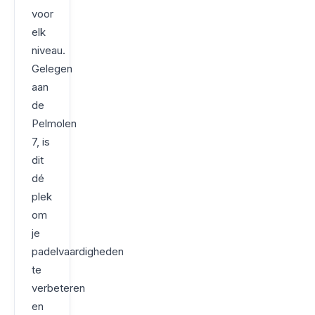
voor
elk
niveau.
Gelegen
aan
de
Pelmolen
7, is
dit
dé
plek
om
je
padelvaardigheden
te
verbeteren
en