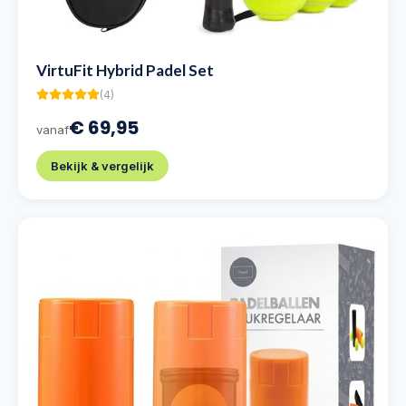
VirtuFit Hybrid Padel Set
(
4
)
€ 69,95
vanaf
Bekijk & vergelijk