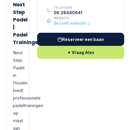
Next
TELEFOON
Step
06 28440641
WEBSITE
Padel
Bezoek website
|
Padel
Reserveer een baan
Trainingen
Next
✦ Vraag Alex
Step
Padel
in
Houten
biedt
professionele
padeltrainingen
op
maat
aan