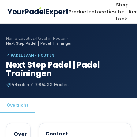
Shop
YourPadelExpert
Producten
Locaties
the
Ke
Look
Home
›
Locaties
›
Padel in Houten
›
Next Step Padel | Padel Trainingen
📍
PADELBAAN · HOUTEN
Next Step Padel | Padel
Trainingen
Pelmolen 7, 3994 XX Houten
Overzicht
Over
Contact